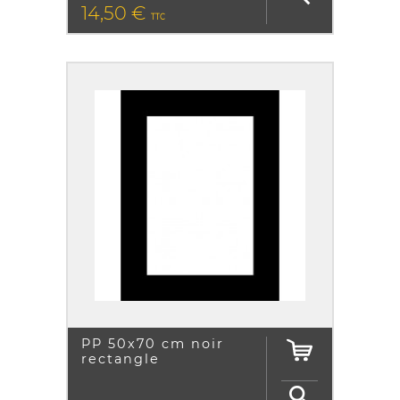
PRIX
14,50 €
TTC
PP 50x70 cm noir
rectangle
