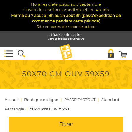
Horaires d'été jusqu'au 5 Septembre
Ouvert du lundi au samedi 9h-12h et 14h-18h
Fermé du 7 août à 18h au 24 août 9h (pas d'expédition de
commande pendant cette période)
Site en cours de reconstruction
L'Atelier du cadre
Votre spécialiste du sur mesure
50X70 CM OUV 39X59
Accueil
Boutique en ligne
PASSE PARTOUT
Standard
Rectangle
50x70 cm Ouv 39x59
Filtrer