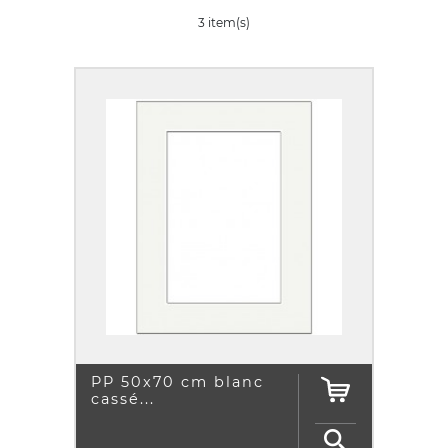
3 item(s)
PP 50x70 cm blanc
cassé...
